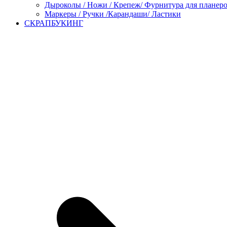
Дыроколы / Ножи / Крепеж/ Фурнитура для планер
Маркеры / Ручки /Карандаши/ Ластики
СКРАПБУКИНГ