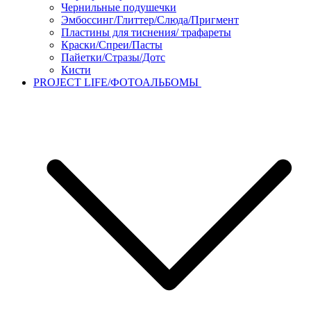
Чернильные подушечки
Эмбоссинг/Глиттер/Слюда/Пригмент
Пластины для тиснения/ трафареты
Краски/Спреи/Пасты
Пайетки/Стразы/Дотс
Кисти
PROJECT LIFE/ФОТОАЛЬБОМЫ