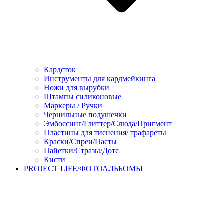
Кардсток
Инструменты для кардмейкинга
Ножи для вырубки
Штампы силиконовые
Маркеры / Ручки
Чернильные подушечки
Эмбоссинг/Глиттер/Слюда/Пригмент
Пластины для тиснения/ трафареты
Краски/Спреи/Пасты
Пайетки/Стразы/Дотс
Кисти
PROJECT LIFE/ФОТОАЛЬБОМЫ