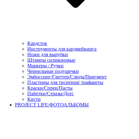
Кардсток
Инструменты для кардмейкинга
Ножи для вырубки
Штампы силиконовые
Маркеры / Ручки
Чернильные подушечки
Эмбоссинг/Глиттер/Слюда/Пригмент
Пластины для тиснения/ трафареты
Краски/Спреи/Пасты
Пайетки/Стразы/Дотс
Кисти
PROJECT LIFE/ФОТОАЛЬБОМЫ