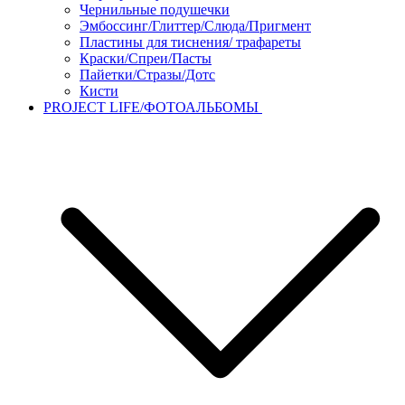
Чернильные подушечки
Эмбоссинг/Глиттер/Слюда/Пригмент
Пластины для тиснения/ трафареты
Краски/Спреи/Пасты
Пайетки/Стразы/Дотс
Кисти
PROJECT LIFE/ФОТОАЛЬБОМЫ