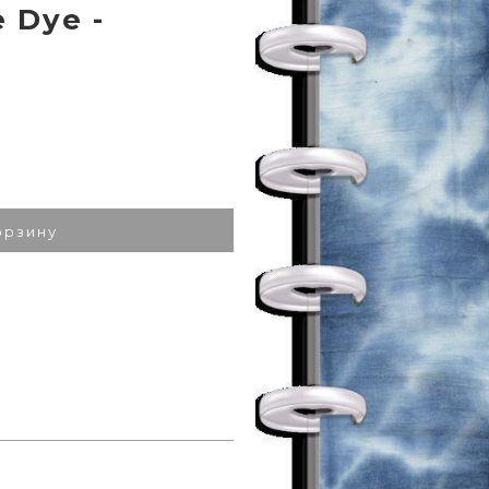
e Dye -
орзину