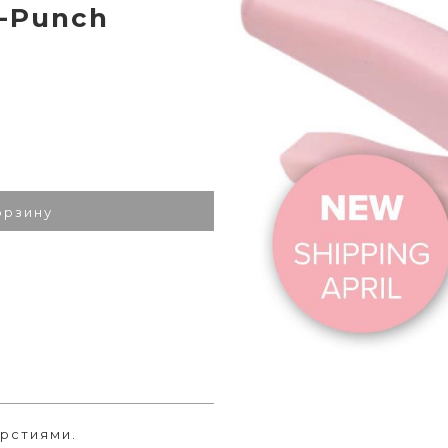
i-Punch
орзину
рстиями.