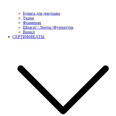
Бумага для декупажа
Ткани
Фоамиран
Шпагат / Ленты /Фурнитура
Винил
СЕРТИФИКАТЫ