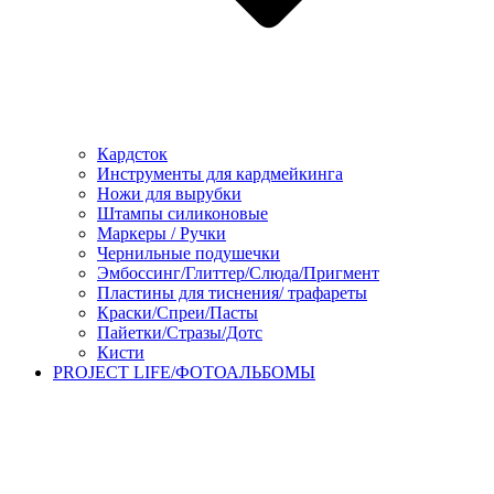
Кардсток
Инструменты для кардмейкинга
Ножи для вырубки
Штампы силиконовые
Маркеры / Ручки
Чернильные подушечки
Эмбоссинг/Глиттер/Слюда/Пригмент
Пластины для тиснения/ трафареты
Краски/Спреи/Пасты
Пайетки/Стразы/Дотс
Кисти
PROJECT LIFE/ФОТОАЛЬБОМЫ