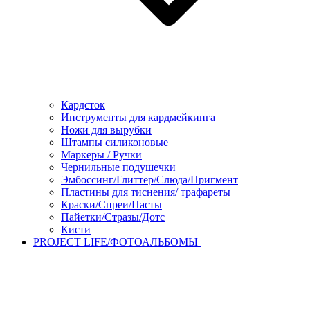
Кардсток
Инструменты для кардмейкинга
Ножи для вырубки
Штампы силиконовые
Маркеры / Ручки
Чернильные подушечки
Эмбоссинг/Глиттер/Слюда/Пригмент
Пластины для тиснения/ трафареты
Краски/Спреи/Пасты
Пайетки/Стразы/Дотс
Кисти
PROJECT LIFE/ФОТОАЛЬБОМЫ