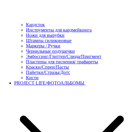
Кардсток
Инструменты для кардмейкинга
Ножи для вырубки
Штампы силиконовые
Маркеры / Ручки
Чернильные подушечки
Эмбоссинг/Глиттер/Слюда/Пригмент
Пластины для тиснения/ трафареты
Краски/Спреи/Пасты
Пайетки/Стразы/Дотс
Кисти
PROJECT LIFE/ФОТОАЛЬБОМЫ