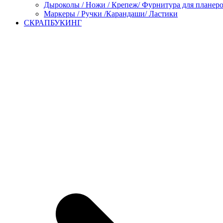
Дыроколы / Ножи / Крепеж/ Фурнитура для планер
Маркеры / Ручки /Карандаши/ Ластики
СКРАПБУКИНГ