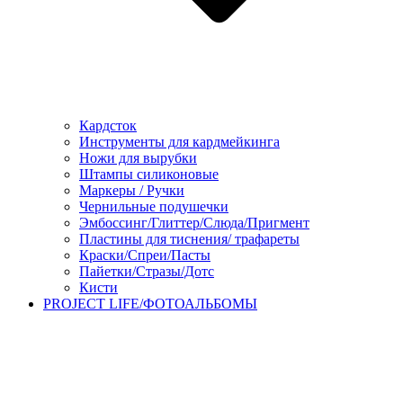
Кардсток
Инструменты для кардмейкинга
Ножи для вырубки
Штампы силиконовые
Маркеры / Ручки
Чернильные подушечки
Эмбоссинг/Глиттер/Слюда/Пригмент
Пластины для тиснения/ трафареты
Краски/Спреи/Пасты
Пайетки/Стразы/Дотс
Кисти
PROJECT LIFE/ФОТОАЛЬБОМЫ