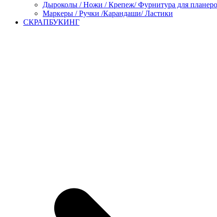
Дыроколы / Ножи / Крепеж/ Фурнитура для планер
Маркеры / Ручки /Карандаши/ Ластики
СКРАПБУКИНГ