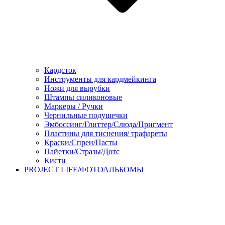
Кардсток
Инструменты для кардмейкинга
Ножи для вырубки
Штампы силиконовые
Маркеры / Ручки
Чернильные подушечки
Эмбоссинг/Глиттер/Слюда/Пригмент
Пластины для тиснения/ трафареты
Краски/Спреи/Пасты
Пайетки/Стразы/Дотс
Кисти
PROJECT LIFE/ФОТОАЛЬБОМЫ