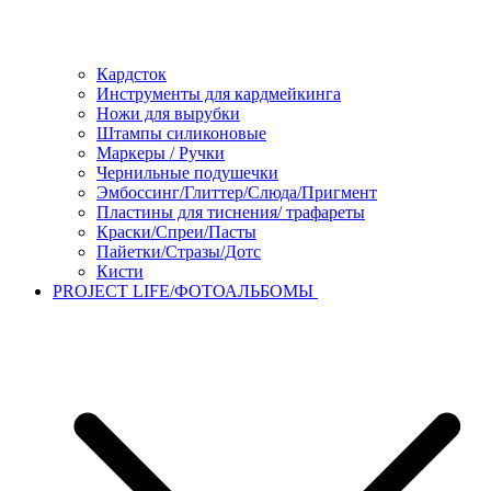
Кардсток
Инструменты для кардмейкинга
Ножи для вырубки
Штампы силиконовые
Маркеры / Ручки
Чернильные подушечки
Эмбоссинг/Глиттер/Слюда/Пригмент
Пластины для тиснения/ трафареты
Краски/Спреи/Пасты
Пайетки/Стразы/Дотс
Кисти
PROJECT LIFE/ФОТОАЛЬБОМЫ