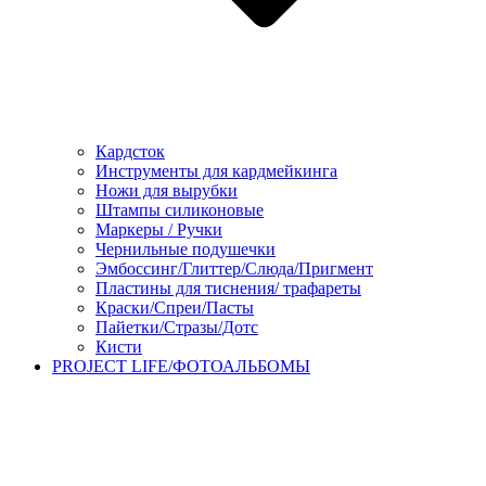
Кардсток
Инструменты для кардмейкинга
Ножи для вырубки
Штампы силиконовые
Маркеры / Ручки
Чернильные подушечки
Эмбоссинг/Глиттер/Слюда/Пригмент
Пластины для тиснения/ трафареты
Краски/Спреи/Пасты
Пайетки/Стразы/Дотс
Кисти
PROJECT LIFE/ФОТОАЛЬБОМЫ