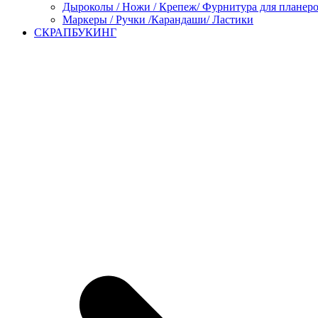
Дыроколы / Ножи / Крепеж/ Фурнитура для планер
Маркеры / Ручки /Карандаши/ Ластики
СКРАПБУКИНГ