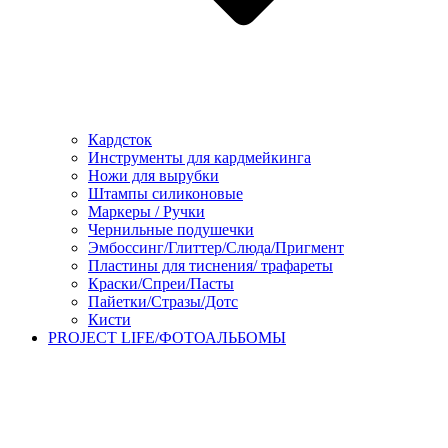
Кардсток
Инструменты для кардмейкинга
Ножи для вырубки
Штампы силиконовые
Маркеры / Ручки
Чернильные подушечки
Эмбоссинг/Глиттер/Слюда/Пригмент
Пластины для тиснения/ трафареты
Краски/Спреи/Пасты
Пайетки/Стразы/Дотс
Кисти
PROJECT LIFE/ФОТОАЛЬБОМЫ