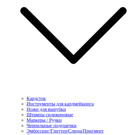
Кардсток
Инструменты для кардмейкинга
Ножи для вырубки
Штампы силиконовые
Маркеры / Ручки
Чернильные подушечки
Эмбоссинг/Глиттер/Слюда/Пригмент