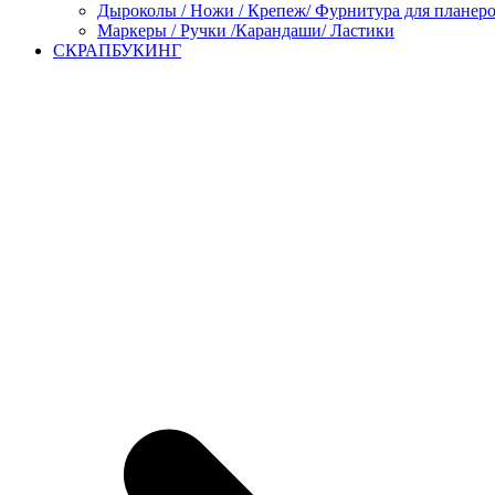
Дыроколы / Ножи / Крепеж/ Фурнитура для планер
Маркеры / Ручки /Карандаши/ Ластики
СКРАПБУКИНГ