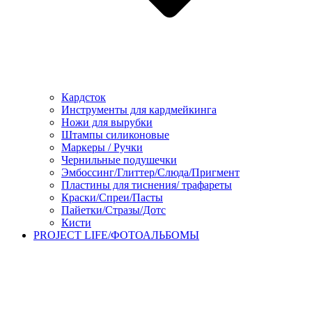
Кардсток
Инструменты для кардмейкинга
Ножи для вырубки
Штампы силиконовые
Маркеры / Ручки
Чернильные подушечки
Эмбоссинг/Глиттер/Слюда/Пригмент
Пластины для тиснения/ трафареты
Краски/Спреи/Пасты
Пайетки/Стразы/Дотс
Кисти
PROJECT LIFE/ФОТОАЛЬБОМЫ