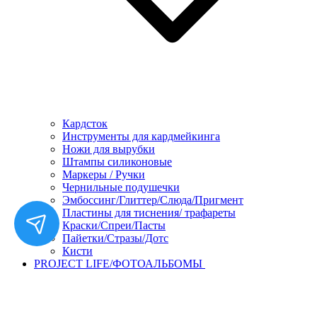
Кардсток
Инструменты для кардмейкинга
Ножи для вырубки
Штампы силиконовые
Маркеры / Ручки
Чернильные подушечки
Эмбоссинг/Глиттер/Слюда/Пригмент
Пластины для тиснения/ трафареты
Краски/Спреи/Пасты
Пайетки/Стразы/Дотс
Кисти
PROJECT LIFE/ФОТОАЛЬБОМЫ