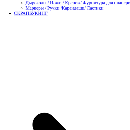
Дыроколы / Ножи / Крепеж/ Фурнитура для планер
Маркеры / Ручки /Карандаши/ Ластики
СКРАПБУКИНГ