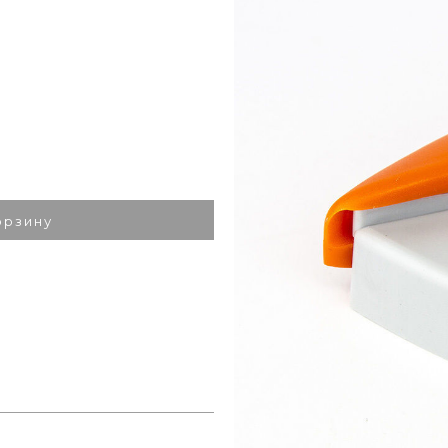
.
орзину