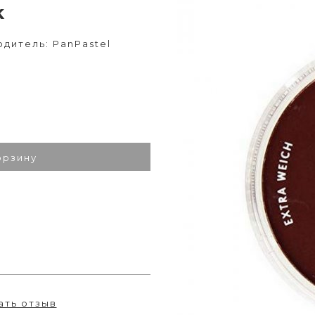
k
одитель: PanPastel
орзину
ать отзыв