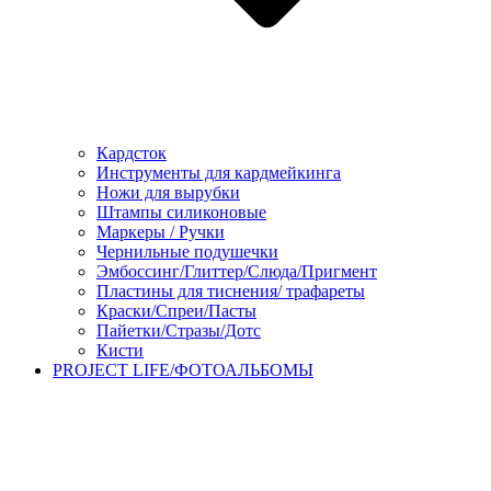
Кардсток
Инструменты для кардмейкинга
Ножи для вырубки
Штампы силиконовые
Маркеры / Ручки
Чернильные подушечки
Эмбоссинг/Глиттер/Слюда/Пригмент
Пластины для тиснения/ трафареты
Краски/Спреи/Пасты
Пайетки/Стразы/Дотс
Кисти
PROJECT LIFE/ФОТОАЛЬБОМЫ