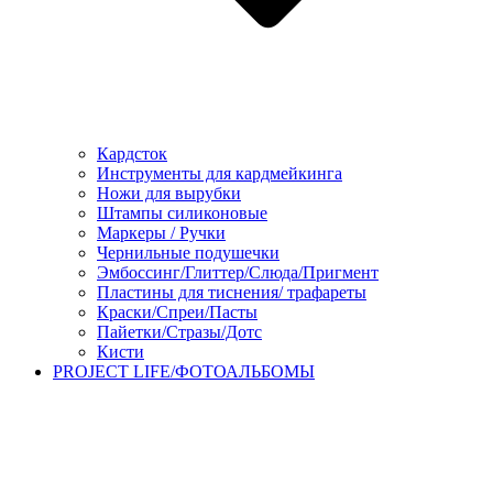
Кардсток
Инструменты для кардмейкинга
Ножи для вырубки
Штампы силиконовые
Маркеры / Ручки
Чернильные подушечки
Эмбоссинг/Глиттер/Слюда/Пригмент
Пластины для тиснения/ трафареты
Краски/Спреи/Пасты
Пайетки/Стразы/Дотс
Кисти
PROJECT LIFE/ФОТОАЛЬБОМЫ