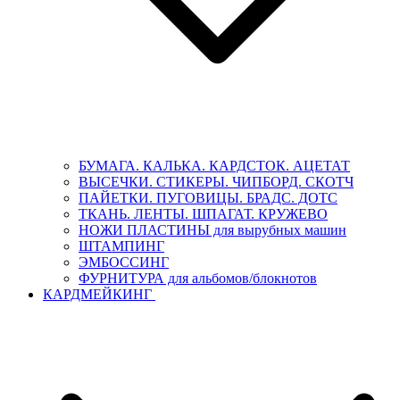
БУМАГА. КАЛЬКА. КАРДСТОК. АЦЕТАТ
ВЫСЕЧКИ. СТИКЕРЫ. ЧИПБОРД. СКОТЧ
ПАЙЕТКИ. ПУГОВИЦЫ. БРАДС. ДОТС
ТКАНЬ. ЛЕНТЫ. ШПАГАТ. КРУЖЕВО
НОЖИ ПЛАСТИНЫ для вырубных машин
ШТАМПИНГ
ЭМБОССИНГ
ФУРНИТУРА для альбомов/блокнотов
КАРДМЕЙКИНГ