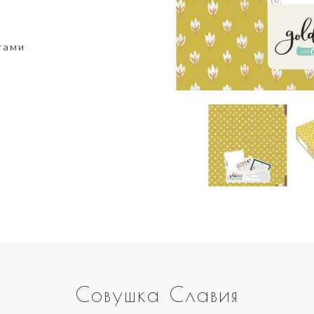
тами
Совушка Славия