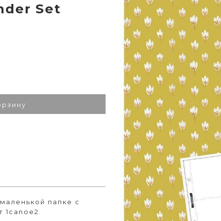
nder Set
орзину
маленькой папке с
т 1canoe2.