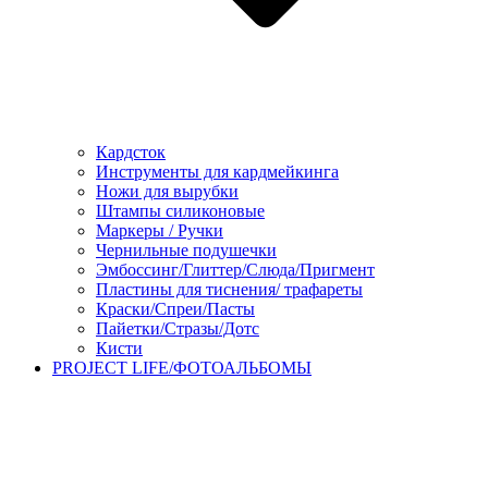
Кардсток
Инструменты для кардмейкинга
Ножи для вырубки
Штампы силиконовые
Маркеры / Ручки
Чернильные подушечки
Эмбоссинг/Глиттер/Слюда/Пригмент
Пластины для тиснения/ трафареты
Краски/Спреи/Пасты
Пайетки/Стразы/Дотс
Кисти
PROJECT LIFE/ФОТОАЛЬБОМЫ