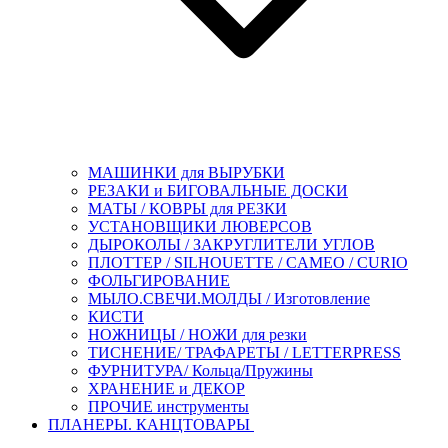
МАШИНКИ для ВЫРУБКИ
РЕЗАКИ и БИГОВАЛЬНЫЕ ДОСКИ
МАТЫ / КОВРЫ для РЕЗКИ
УСТАНОВЩИКИ ЛЮВЕРСОВ
ДЫРОКОЛЫ / ЗАКРУГЛИТЕЛИ УГЛОВ
ПЛОТТЕР / SILHOUETTE / CAMEO / CURIO
ФОЛЬГИРОВАНИЕ
МЫЛО.СВЕЧИ.МОЛДЫ / Изготовление
КИСТИ
НОЖНИЦЫ / НОЖИ для резки
ТИСНЕНИЕ/ ТРАФАРЕТЫ / LETTERPRESS
ФУРНИТУРА/ Кольца/Пружины
ХРАНЕНИЕ и ДЕКОР
ПРОЧИЕ инструменты
ПЛАНЕРЫ. КАНЦТОВАРЫ