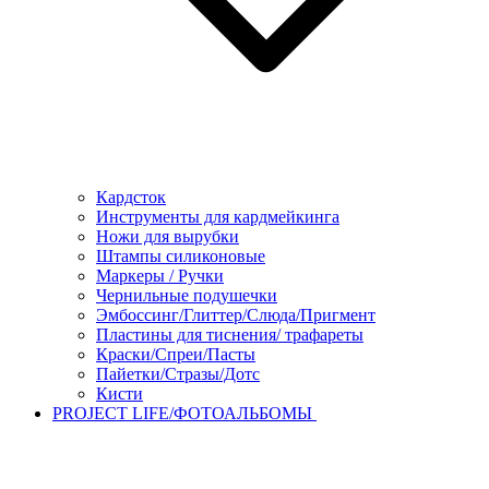
Кардсток
Инструменты для кардмейкинга
Ножи для вырубки
Штампы силиконовые
Маркеры / Ручки
Чернильные подушечки
Эмбоссинг/Глиттер/Слюда/Пригмент
Пластины для тиснения/ трафареты
Краски/Спреи/Пасты
Пайетки/Стразы/Дотс
Кисти
PROJECT LIFE/ФОТОАЛЬБОМЫ