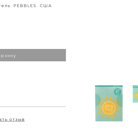
тель: PEBBLES. США
орзину
ать отзыв