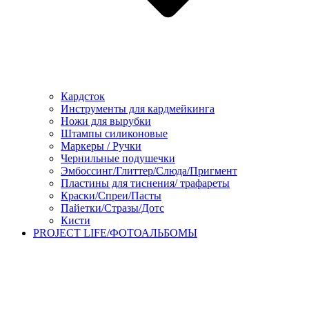
Кардсток
Инструменты для кардмейкинга
Ножи для вырубки
Штампы силиконовые
Маркеры / Ручки
Чернильные подушечки
Эмбоссинг/Глиттер/Слюда/Пригмент
Пластины для тиснения/ трафареты
Краски/Спреи/Пасты
Пайетки/Стразы/Дотс
Кисти
PROJECT LIFE/ФОТОАЛЬБОМЫ