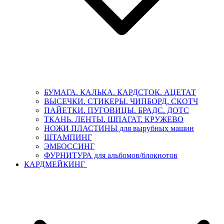
БУМАГА. КАЛЬКА. КАРДСТОК. АЦЕТАТ
ВЫСЕЧКИ. СТИКЕРЫ. ЧИПБОРД. СКОТЧ
ПАЙЕТКИ. ПУГОВИЦЫ. БРАДС. ДОТС
ТКАНЬ. ЛЕНТЫ. ШПАГАТ. КРУЖЕВО
НОЖИ ПЛАСТИНЫ для вырубных машин
ШТАМПИНГ
ЭМБОССИНГ
ФУРНИТУРА для альбомов/блокнотов
КАРДМЕЙКИНГ