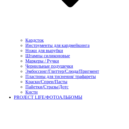
Кардсток
Инструменты для кардмейкинга
Ножи для вырубки
Штампы силиконовые
Маркеры / Ручки
Чернильные подушечки
Эмбоссинг/Глиттер/Слюда/Пригмент
Пластины для тиснения/ трафареты
Краски/Спреи/Пасты
Пайетки/Стразы/Дотс
Кисти
PROJECT LIFE/ФОТОАЛЬБОМЫ