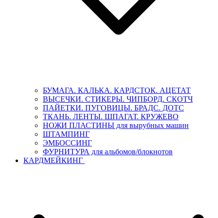
БУМАГА. КАЛЬКА. КАРДСТОК. АЦЕТАТ
ВЫСЕЧКИ. СТИКЕРЫ. ЧИПБОРД. СКОТЧ
ПАЙЕТКИ. ПУГОВИЦЫ. БРАДС. ДОТС
ТКАНЬ. ЛЕНТЫ. ШПАГАТ. КРУЖЕВО
НОЖИ ПЛАСТИНЫ для вырубных машин
ШТАМПИНГ
ЭМБОССИНГ
ФУРНИТУРА для альбомов/блокнотов
КАРДМЕЙКИНГ