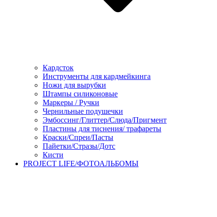
Кардсток
Инструменты для кардмейкинга
Ножи для вырубки
Штампы силиконовые
Маркеры / Ручки
Чернильные подушечки
Эмбоссинг/Глиттер/Слюда/Пригмент
Пластины для тиснения/ трафареты
Краски/Спреи/Пасты
Пайетки/Стразы/Дотс
Кисти
PROJECT LIFE/ФОТОАЛЬБОМЫ