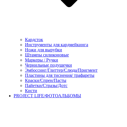
Кардсток
Инструменты для кардмейкинга
Ножи для вырубки
Штампы силиконовые
Маркеры / Ручки
Чернильные подушечки
Эмбоссинг/Глиттер/Слюда/Пригмент
Пластины для тиснения/ трафареты
Краски/Спреи/Пасты
Пайетки/Стразы/Дотс
Кисти
PROJECT LIFE/ФОТОАЛЬБОМЫ