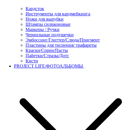
Кардсток
Инструменты для кардмейкинга
Ножи для вырубки
Штампы силиконовые
Маркеры / Ручки
Чернильные подушечки
Эмбоссинг/Глиттер/Слюда/Пригмент
Пластины для тиснения/ трафареты
Краски/Спреи/Пасты
Пайетки/Стразы/Дотс
Кисти
PROJECT LIFE/ФОТОАЛЬБОМЫ