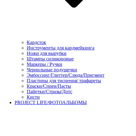
Кардсток
Инструменты для кардмейкинга
Ножи для вырубки
Штампы силиконовые
Маркеры / Ручки
Чернильные подушечки
Эмбоссинг/Глиттер/Слюда/Пригмент
Пластины для тиснения/ трафареты
Краски/Спреи/Пасты
Пайетки/Стразы/Дотс
Кисти
PROJECT LIFE/ФОТОАЛЬБОМЫ