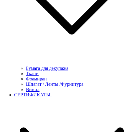
Бумага для декупажа
Ткани
Фоамиран
Шпагат / Ленты /Фурнитура
Винил
СЕРТИФИКАТЫ