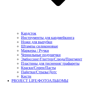
Кардсток
Инструменты для кардмейкинга
Ножи для вырубки
Штампы силиконовые
Маркеры / Ручки
Чернильные подушечки
Эмбоссинг/Глиттер/Слюда/Пригмент
Пластины для тиснения/ трафареты
Краски/Спреи/Пасты
Пайетки/Стразы/Дотс
Кисти
PROJECT LIFE/ФОТОАЛЬБОМЫ