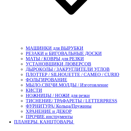
МАШИНКИ для ВЫРУБКИ
РЕЗАКИ и БИГОВАЛЬНЫЕ ДОСКИ
МАТЫ / КОВРЫ для РЕЗКИ
УСТАНОВЩИКИ ЛЮВЕРСОВ
ДЫРОКОЛЫ / ЗАКРУГЛИТЕЛИ УГЛОВ
ПЛОТТЕР / SILHOUETTE / CAMEO / CURIO
ФОЛЬГИРОВАНИЕ
МЫЛО.СВЕЧИ.МОЛДЫ / Изготовление
КИСТИ
НОЖНИЦЫ / НОЖИ для резки
ТИСНЕНИЕ/ ТРАФАРЕТЫ / LETTERPRESS
ФУРНИТУРА/ Кольца/Пружины
ХРАНЕНИЕ и ДЕКОР
ПРОЧИЕ инструменты
ПЛАНЕРЫ. КАНЦТОВАРЫ