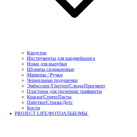
Кардсток
Инструменты для кардмейкинга
Ножи для вырубки
Штампы силиконовые
Маркеры / Ручки
Чернильные подушечки
Эмбоссинг/Глиттер/Слюда/Пригмент
Пластины для тиснения/ трафареты
Краски/Спреи/Пасты
Пайетки/Стразы/Дотс
Кисти
PROJECT LIFE/ФОТОАЛЬБОМЫ