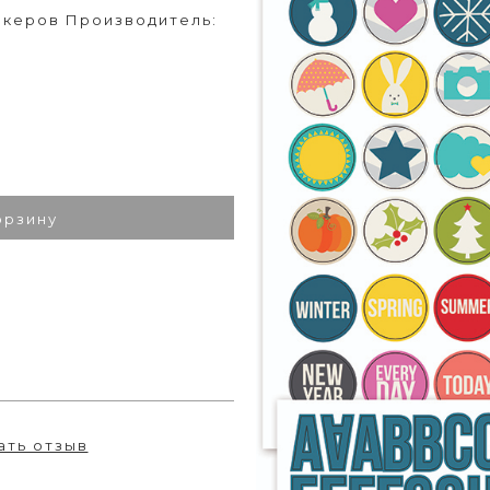
тикеров Производитель:
орзину
ать отзыв