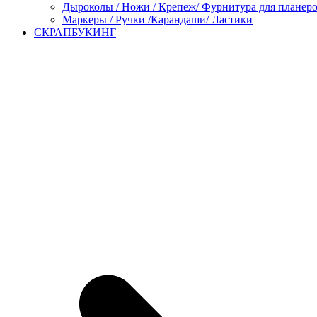
Дыроколы / Ножи / Крепеж/ Фурнитура для планер
Маркеры / Ручки /Карандаши/ Ластики
СКРАПБУКИНГ