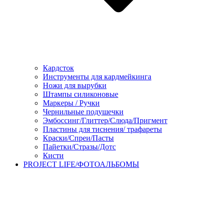
Кардсток
Инструменты для кардмейкинга
Ножи для вырубки
Штампы силиконовые
Маркеры / Ручки
Чернильные подушечки
Эмбоссинг/Глиттер/Слюда/Пригмент
Пластины для тиснения/ трафареты
Краски/Спреи/Пасты
Пайетки/Стразы/Дотс
Кисти
PROJECT LIFE/ФОТОАЛЬБОМЫ