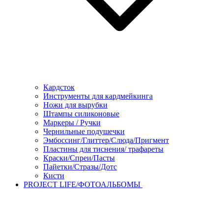
Кардсток
Инструменты для кардмейкинга
Ножи для вырубки
Штампы силиконовые
Маркеры / Ручки
Чернильные подушечки
Эмбоссинг/Глиттер/Слюда/Пригмент
Пластины для тиснения/ трафареты
Краски/Спреи/Пасты
Пайетки/Стразы/Дотс
Кисти
PROJECT LIFE/ФОТОАЛЬБОМЫ