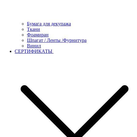
Бумага для декупажа
Ткани
Фоамиран
Шпагат / Ленты /Фурнитура
Винил
СЕРТИФИКАТЫ