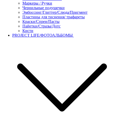
Маркеры / Ручки
Чернильные подушечки
Эмбоссинг/Глиттер/Слюда/Пригмент
Пластины для тиснения/ трафареты
Краски/Спреи/Пасты
Пайетки/Стразы/Дотс
Кисти
PROJECT LIFE/ФОТОАЛЬБОМЫ