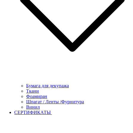
Бумага для декупажа
Ткани
Фоамиран
Шпагат / Ленты /Фурнитура
Винил
СЕРТИФИКАТЫ