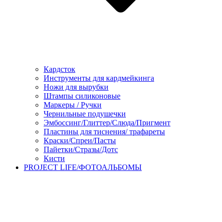
Кардсток
Инструменты для кардмейкинга
Ножи для вырубки
Штампы силиконовые
Маркеры / Ручки
Чернильные подушечки
Эмбоссинг/Глиттер/Слюда/Пригмент
Пластины для тиснения/ трафареты
Краски/Спреи/Пасты
Пайетки/Стразы/Дотс
Кисти
PROJECT LIFE/ФОТОАЛЬБОМЫ