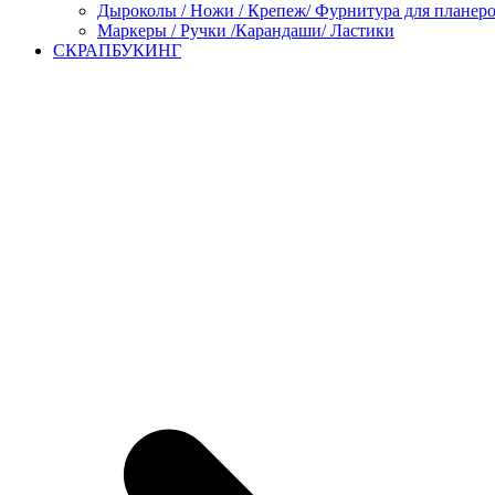
Дыроколы / Ножи / Крепеж/ Фурнитура для планер
Маркеры / Ручки /Карандаши/ Ластики
СКРАПБУКИНГ