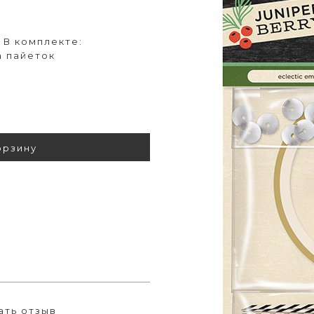
 В комплекте:
а пайеток
орзину
ать отзыв