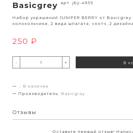
арт. jby-4955
Basicgrey
Набор украшений JUNIPER BERRY от Basicgrey.
колокольчики, 2 вида шпагата, скотч, 2 дизайн
250 ₽
-
+
В к
.:
В наличии
Производитель:
Basicgray
Отзывы
Оставьте первый отзыв!
Напис