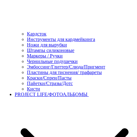
Кардсток
Инструменты для кардмейкинга
Ножи для вырубки
Штампы силиконовые
Маркеры / Ручки
Чернильные подушечки
Эмбоссинг/Глиттер/Слюда/Пригмент
Пластины для тиснения/ трафареты
Краски/Спреи/Пасты
Пайетки/Стразы/Дотс
Кисти
PROJECT LIFE/ФОТОАЛЬБОМЫ