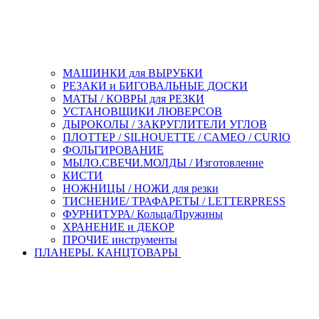
МАШИНКИ для ВЫРУБКИ
РЕЗАКИ и БИГОВАЛЬНЫЕ ДОСКИ
МАТЫ / КОВРЫ для РЕЗКИ
УСТАНОВЩИКИ ЛЮВЕРСОВ
ДЫРОКОЛЫ / ЗАКРУГЛИТЕЛИ УГЛОВ
ПЛОТТЕР / SILHOUETTE / CAMEO / CURIO
ФОЛЬГИРОВАНИЕ
МЫЛО.СВЕЧИ.МОЛДЫ / Изготовление
КИСТИ
НОЖНИЦЫ / НОЖИ для резки
ТИСНЕНИЕ/ ТРАФАРЕТЫ / LETTERPRESS
ФУРНИТУРА/ Кольца/Пружины
ХРАНЕНИЕ и ДЕКОР
ПРОЧИЕ инструменты
ПЛАНЕРЫ. КАНЦТОВАРЫ