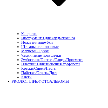
Кардсток
Инструменты для кардмейкинга
Ножи для вырубки
Штампы силиконовые
Маркеры / Ручки
Чернильные подушечки
Эмбоссинг/Глиттер/Слюда/Пригмент
Пластины для тиснения/ трафареты
Краски/Спреи/Пасты
Пайетки/Стразы/Дотс
Кисти
PROJECT LIFE/ФОТОАЛЬБОМЫ