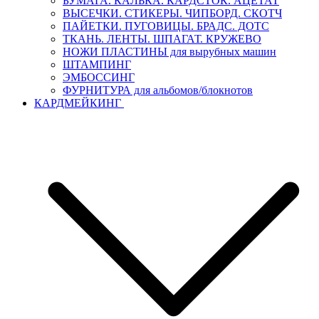
БУМАГА. КАЛЬКА. КАРДСТОК. АЦЕТАТ
ВЫСЕЧКИ. СТИКЕРЫ. ЧИПБОРД. СКОТЧ
ПАЙЕТКИ. ПУГОВИЦЫ. БРАДС. ДОТС
ТКАНЬ. ЛЕНТЫ. ШПАГАТ. КРУЖЕВО
НОЖИ ПЛАСТИНЫ для вырубных машин
ШТАМПИНГ
ЭМБОССИНГ
ФУРНИТУРА для альбомов/блокнотов
КАРДМЕЙКИНГ