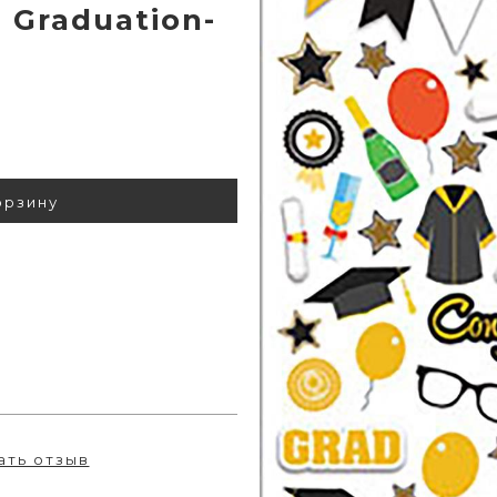
- Graduation-
орзину
ать отзыв