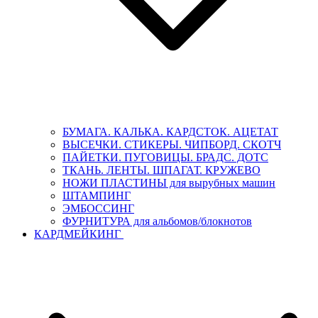
БУМАГА. КАЛЬКА. КАРДСТОК. АЦЕТАТ
ВЫСЕЧКИ. СТИКЕРЫ. ЧИПБОРД. СКОТЧ
ПАЙЕТКИ. ПУГОВИЦЫ. БРАДС. ДОТС
ТКАНЬ. ЛЕНТЫ. ШПАГАТ. КРУЖЕВО
НОЖИ ПЛАСТИНЫ для вырубных машин
ШТАМПИНГ
ЭМБОССИНГ
ФУРНИТУРА для альбомов/блокнотов
КАРДМЕЙКИНГ