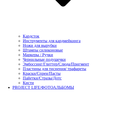
Кардсток
Инструменты для кардмейкинга
Ножи для вырубки
Штампы силиконовые
Маркеры / Ручки
Чернильные подушечки
Эмбоссинг/Глиттер/Слюда/Пригмент
Пластины для тиснения/ трафареты
Краски/Спреи/Пасты
Пайетки/Стразы/Дотс
Кисти
PROJECT LIFE/ФОТОАЛЬБОМЫ