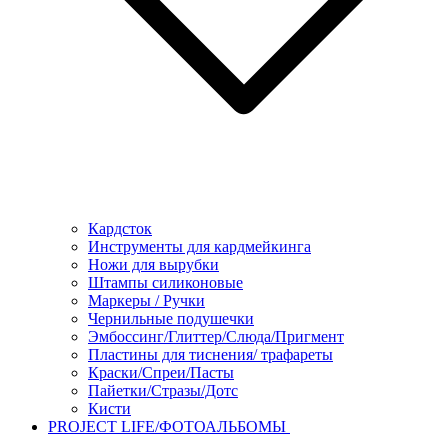
Кардсток
Инструменты для кардмейкинга
Ножи для вырубки
Штампы силиконовые
Маркеры / Ручки
Чернильные подушечки
Эмбоссинг/Глиттер/Слюда/Пригмент
Пластины для тиснения/ трафареты
Краски/Спреи/Пасты
Пайетки/Стразы/Дотс
Кисти
PROJECT LIFE/ФОТОАЛЬБОМЫ