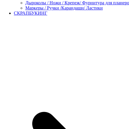
Дыроколы / Ножи / Крепеж/ Фурнитура для планер
Маркеры / Ручки /Карандаши/ Ластики
СКРАПБУКИНГ