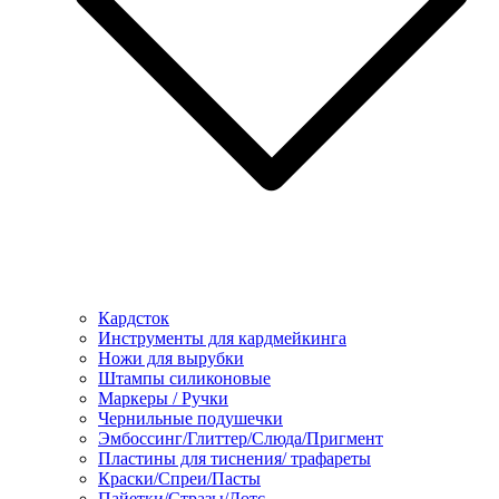
Кардсток
Инструменты для кардмейкинга
Ножи для вырубки
Штампы силиконовые
Маркеры / Ручки
Чернильные подушечки
Эмбоссинг/Глиттер/Слюда/Пригмент
Пластины для тиснения/ трафареты
Краски/Спреи/Пасты
Пайетки/Стразы/Дотс