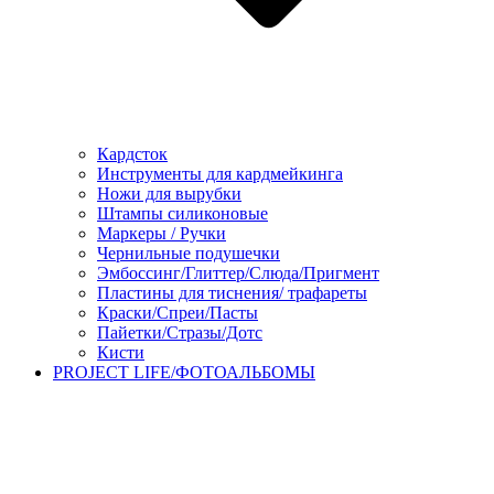
Кардсток
Инструменты для кардмейкинга
Ножи для вырубки
Штампы силиконовые
Маркеры / Ручки
Чернильные подушечки
Эмбоссинг/Глиттер/Слюда/Пригмент
Пластины для тиснения/ трафареты
Краски/Спреи/Пасты
Пайетки/Стразы/Дотс
Кисти
PROJECT LIFE/ФОТОАЛЬБОМЫ