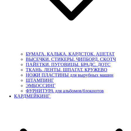
БУМАГА. КАЛЬКА. КАРДСТОК. АЦЕТАТ
ВЫСЕЧКИ. СТИКЕРЫ. ЧИПБОРД. СКОТЧ
ПАЙЕТКИ. ПУГОВИЦЫ. БРАДС. ДОТС
ТКАНЬ. ЛЕНТЫ. ШПАГАТ. КРУЖЕВО
НОЖИ ПЛАСТИНЫ для вырубных машин
ШТАМПИНГ
ЭМБОССИНГ
ФУРНИТУРА для альбомов/блокнотов
КАРДМЕЙКИНГ