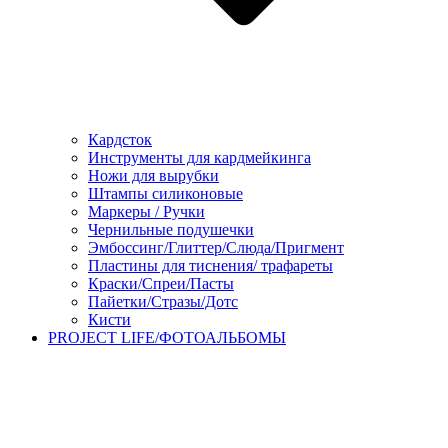
Кардсток
Инструменты для кардмейкинга
Ножи для вырубки
Штампы силиконовые
Маркеры / Ручки
Чернильные подушечки
Эмбоссинг/Глиттер/Слюда/Пригмент
Пластины для тиснения/ трафареты
Краски/Спреи/Пасты
Пайетки/Стразы/Дотс
Кисти
PROJECT LIFE/ФОТОАЛЬБОМЫ