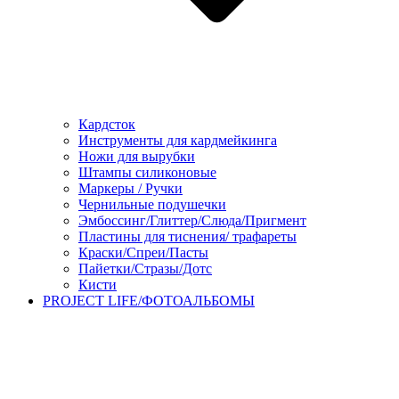
Кардсток
Инструменты для кардмейкинга
Ножи для вырубки
Штампы силиконовые
Маркеры / Ручки
Чернильные подушечки
Эмбоссинг/Глиттер/Слюда/Пригмент
Пластины для тиснения/ трафареты
Краски/Спреи/Пасты
Пайетки/Стразы/Дотс
Кисти
PROJECT LIFE/ФОТОАЛЬБОМЫ