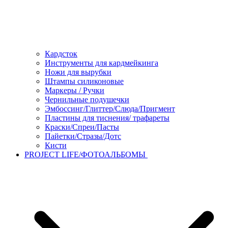
Кардсток
Инструменты для кардмейкинга
Ножи для вырубки
Штампы силиконовые
Маркеры / Ручки
Чернильные подушечки
Эмбоссинг/Глиттер/Слюда/Пригмент
Пластины для тиснения/ трафареты
Краски/Спреи/Пасты
Пайетки/Стразы/Дотс
Кисти
PROJECT LIFE/ФОТОАЛЬБОМЫ