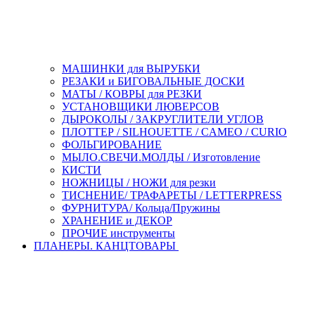
МАШИНКИ для ВЫРУБКИ
РЕЗАКИ и БИГОВАЛЬНЫЕ ДОСКИ
МАТЫ / КОВРЫ для РЕЗКИ
УСТАНОВЩИКИ ЛЮВЕРСОВ
ДЫРОКОЛЫ / ЗАКРУГЛИТЕЛИ УГЛОВ
ПЛОТТЕР / SILHOUETTE / CAMEO / CURIO
ФОЛЬГИРОВАНИЕ
МЫЛО.СВЕЧИ.МОЛДЫ / Изготовление
КИСТИ
НОЖНИЦЫ / НОЖИ для резки
ТИСНЕНИЕ/ ТРАФАРЕТЫ / LETTERPRESS
ФУРНИТУРА/ Кольца/Пружины
ХРАНЕНИЕ и ДЕКОР
ПРОЧИЕ инструменты
ПЛАНЕРЫ. КАНЦТОВАРЫ