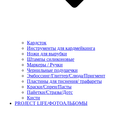
Кардсток
Инструменты для кардмейкинга
Ножи для вырубки
Штампы силиконовые
Маркеры / Ручки
Чернильные подушечки
Эмбоссинг/Глиттер/Слюда/Пригмент
Пластины для тиснения/ трафареты
Краски/Спреи/Пасты
Пайетки/Стразы/Дотс
Кисти
PROJECT LIFE/ФОТОАЛЬБОМЫ