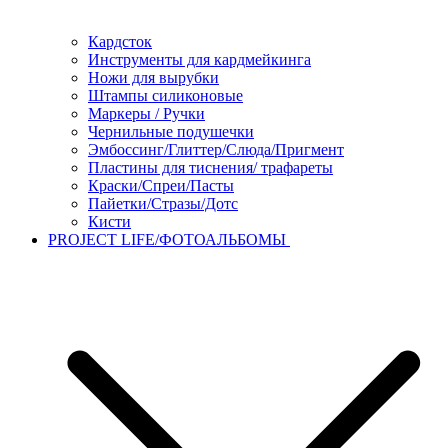
Кардсток
Инструменты для кардмейкинга
Ножи для вырубки
Штампы силиконовые
Маркеры / Ручки
Чернильные подушечки
Эмбоссинг/Глиттер/Слюда/Пригмент
Пластины для тиснения/ трафареты
Краски/Спреи/Пасты
Пайетки/Стразы/Дотс
Кисти
PROJECT LIFE/ФОТОАЛЬБОМЫ