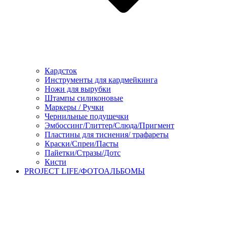
Кардсток
Инструменты для кардмейкинга
Ножи для вырубки
Штампы силиконовые
Маркеры / Ручки
Чернильные подушечки
Эмбоссинг/Глиттер/Слюда/Пригмент
Пластины для тиснения/ трафареты
Краски/Спреи/Пасты
Пайетки/Стразы/Дотс
Кисти
PROJECT LIFE/ФОТОАЛЬБОМЫ