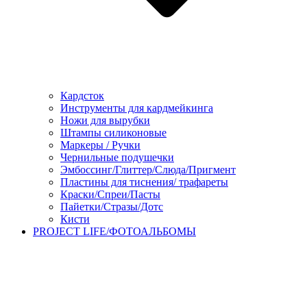
Кардсток
Инструменты для кардмейкинга
Ножи для вырубки
Штампы силиконовые
Маркеры / Ручки
Чернильные подушечки
Эмбоссинг/Глиттер/Слюда/Пригмент
Пластины для тиснения/ трафареты
Краски/Спреи/Пасты
Пайетки/Стразы/Дотс
Кисти
PROJECT LIFE/ФОТОАЛЬБОМЫ