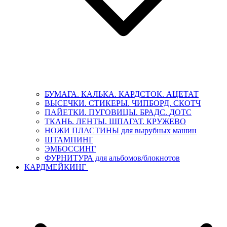
БУМАГА. КАЛЬКА. КАРДСТОК. АЦЕТАТ
ВЫСЕЧКИ. СТИКЕРЫ. ЧИПБОРД. СКОТЧ
ПАЙЕТКИ. ПУГОВИЦЫ. БРАДС. ДОТС
ТКАНЬ. ЛЕНТЫ. ШПАГАТ. КРУЖЕВО
НОЖИ ПЛАСТИНЫ для вырубных машин
ШТАМПИНГ
ЭМБОССИНГ
ФУРНИТУРА для альбомов/блокнотов
КАРДМЕЙКИНГ