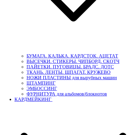
БУМАГА. КАЛЬКА. КАРДСТОК. АЦЕТАТ
ВЫСЕЧКИ. СТИКЕРЫ. ЧИПБОРД. СКОТЧ
ПАЙЕТКИ. ПУГОВИЦЫ. БРАДС. ДОТС
ТКАНЬ. ЛЕНТЫ. ШПАГАТ. КРУЖЕВО
НОЖИ ПЛАСТИНЫ для вырубных машин
ШТАМПИНГ
ЭМБОССИНГ
ФУРНИТУРА для альбомов/блокнотов
КАРДМЕЙКИНГ