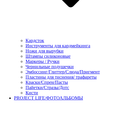
Кардсток
Инструменты для кардмейкинга
Ножи для вырубки
Штампы силиконовые
Маркеры / Ручки
Чернильные подушечки
Эмбоссинг/Глиттер/Слюда/Пригмент
Пластины для тиснения/ трафареты
Краски/Спреи/Пасты
Пайетки/Стразы/Дотс
Кисти
PROJECT LIFE/ФОТОАЛЬБОМЫ