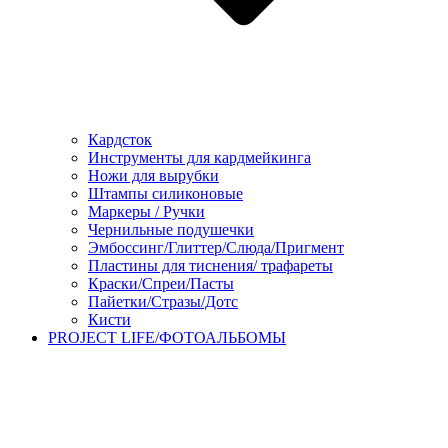
Кардсток
Инструменты для кардмейкинга
Ножи для вырубки
Штампы силиконовые
Маркеры / Ручки
Чернильные подушечки
Эмбоссинг/Глиттер/Слюда/Пригмент
Пластины для тиснения/ трафареты
Краски/Спреи/Пасты
Пайетки/Стразы/Дотс
Кисти
PROJECT LIFE/ФОТОАЛЬБОМЫ