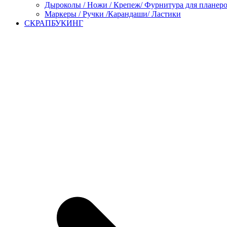
Дыроколы / Ножи / Крепеж/ Фурнитура для планер
Маркеры / Ручки /Карандаши/ Ластики
СКРАПБУКИНГ